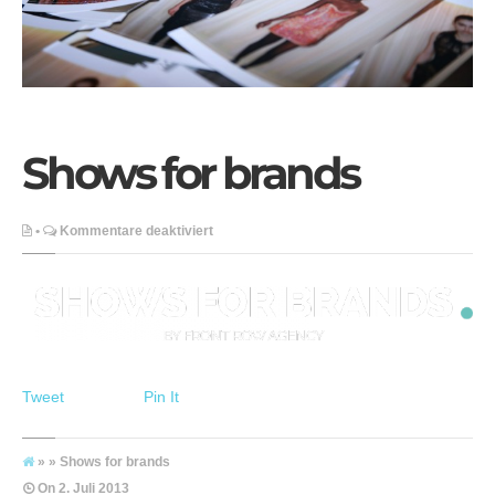
Shows for brands
für
•
Kommentare deaktiviert
Shows
for
brands
Tweet
Pin It
» » Shows for brands
On
2. Juli 2013