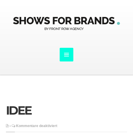
IDEE
für
•
Kommentare deaktiviert
IDEE