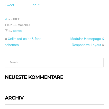
Tweet
Pin It
» » IDEE
On
30. Mai 2013
By
admin
«
Unlimited color & font
Modular Homepage &
schemes
Responsive Layout
»
NEUESTE KOMMENTARE
ARCHIV